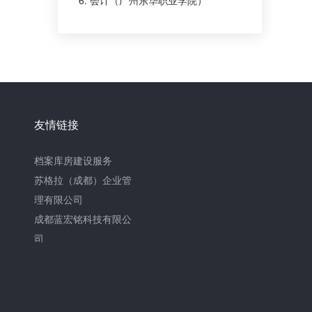
6. 会计（广州东华职业学院）
友情链接
档案库房建设服务
苏格拉（成都）企业管
理有限公司
成都蓝宏铭科技有限公
司
成都润诚罗物业管理
四川区县企业商标注册
成都学林苑教育咨询有