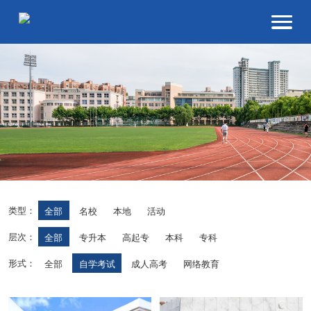
类型：
全部
名校
本地
活动
层次：
全部
专升本
高起专
本科
专科
形式：
全部
自学考试
成人高考
网络教育